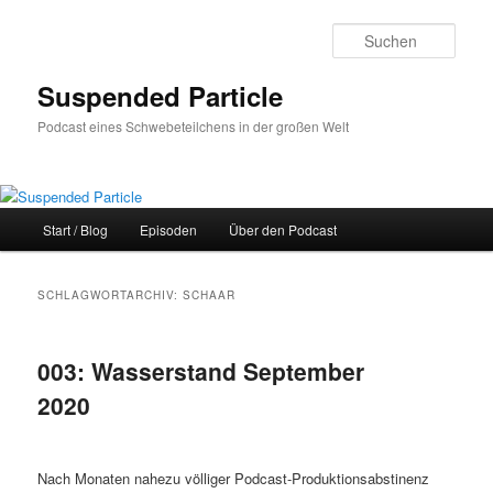
Zum
Zum
primären
sekundären
Such
Inhalt
Inhalt
springen
springen
Suspended Particle
Podcast eines Schwebeteilchens in der großen Welt
Hauptmenü
Start / Blog
Episoden
Über den Podcast
SCHLAGWORTARCHIV:
SCHAAR
003: Wasserstand September
2020
Nach Monaten nahezu völliger Podcast-Produktionsabstinenz