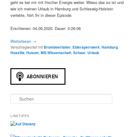
geht es bei mir mit frischer Energie weiter. Wieso das so ist und
wie ich meinen Urlaub in Hamburg und Schleswig-Holstein
verlebte, hört Ihr in dieser Episode.
Erschienen: 04.09.2020,
Dauer: 0:26:06
Weiterlesen
→
Verschlagwortet mit
Brombeerfalter
,
Eidersperrwerk
,
Hamburg
,
Hoaxilla
,
Husum
,
MS-Wissenschaft
,
Schaar
,
Urlaub
S
u
c
h
LINKTIPPS
e
n