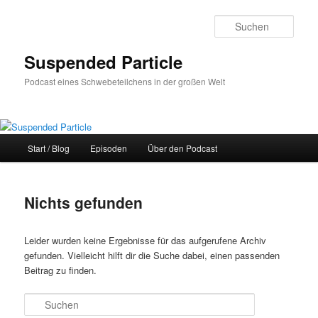
Zum
Zum
primären
sekundären
Such
Inhalt
Inhalt
springen
springen
Suspended Particle
Podcast eines Schwebeteilchens in der großen Welt
Hauptmenü
Start / Blog
Episoden
Über den Podcast
Nichts gefunden
Leider wurden keine Ergebnisse für das aufgerufene Archiv
gefunden. Vielleicht hilft dir die Suche dabei, einen passenden
Beitrag zu finden.
Suchen