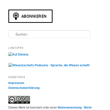
S
u
c
h
LINKTIPPS
e
n
SONSTIGES
Impressum
Datenschutzerklärung
Dieses Werk ist lizenziert unter einer
Namensnennung - Nicht-